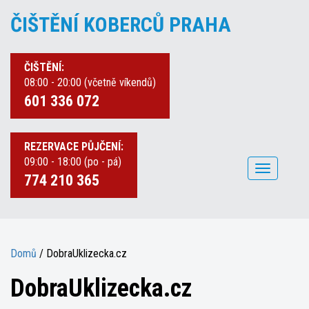
ČIŠTĚNÍ KOBERCŮ PRAHA
ČIŠTĚNÍ:
08:00 - 20:00 (včetně víkendů)
601 336 072
REZERVACE PŮJČENÍ:
09:00 - 18:00 (po - pá)
Toggle
774 210 365
navigation
Domů
/
DobraUklizecka.cz
DobraUklizecka.cz