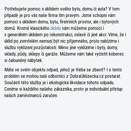
Potřebujete pomoc s úklidem svého bytu, domu či auta? V tom
případě je pro vás naše firma tím pravým. Jsme schopni vám
pomoci s úklidem domu, bytu, firemních prostor, ale i bytových
domů. Kromě klasického
úklidu
vám můžeme pomoci i
s generálním úklidem po rekonstrukci, oslavě či jiné akci. Víme, že i
úklid po zemřelém nemusí být nic příjemného, proto nabízíme i
službu vyklízení pozůstalostí. Mimo jiné vyklízíme i byty, domy,
sklady, půdy, sklepy či garáže. Můžeme vám také vyčistit koberec
si čalouněný nábytek.
Máte ve svém objektu odpad, jehož je třeba se zbavit? I o tento
problém se mohou naši odborníci z DobraUklizecka.cz postarat.
Součástí této služby je i ekologická likvidace tohoto odpadu.
Ceníme si každého našeho zákazníka, proto je individuální přístup
našich zaměstnanců zaručen.